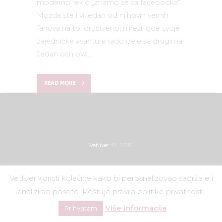
moderno reklo „znamo se sa facebooka“.
Možda ste i vi jedan od njihovih vernih
fanova na toj društvenoj mreži, gde svoje
zajedničke avanture rado dele sa drugima.
Jedan dan ova…
READ MORE
Vetliver
© 2019
Vetliver koristi kolačiće kako bi perosnalizovao sadržaje i
analizirao posete. Poštuje pravila politike privatnosti.
Više informacija
Prihvatam