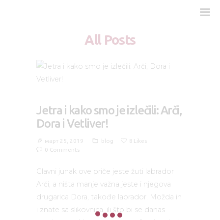
All Posts
Zašto Vetliver forte?
Kada je potreban?
Doziranje
Jetra i kako smo je izlečili: Arči,
Najčešća pitanja
Dora i Vetliver!
Kliničke studije
март 25, 2019
blog
8
Likes
Blog
0
Comments
Kontakt
Glavni junak ove priče jeste žuti labrador
Arči, a ništa manje važna jeste i njegova
drugarica Dora, takođe labrador. Možda ih
i znate sa slikovnica, ili što bi se danas