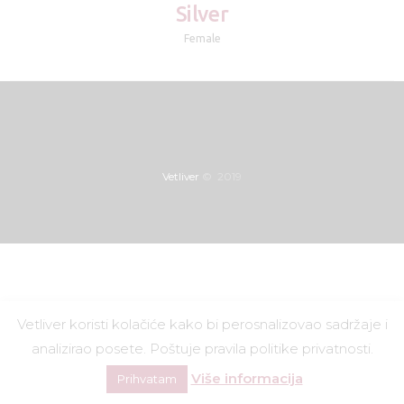
Silver
Female
Vetliver
© 2019
Vetliver koristi kolačiće kako bi perosnalizovao sadržaje i
analizirao posete. Poštuje pravila politike privatnosti.
Više informacija
Prihvatam