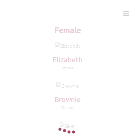
Female
Zašto Vetliver forte?
Kada je potreban?
Elizabeth
Doziranje
Female
Najčešća pitanja
Kliničke studije
Blog
Brownie
Kontakt
Female